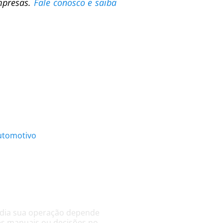
mpresas.
Fale conosco e saiba
stica está
 a produção
a?
 dia sua operação depende
ões manuais ou decisões no