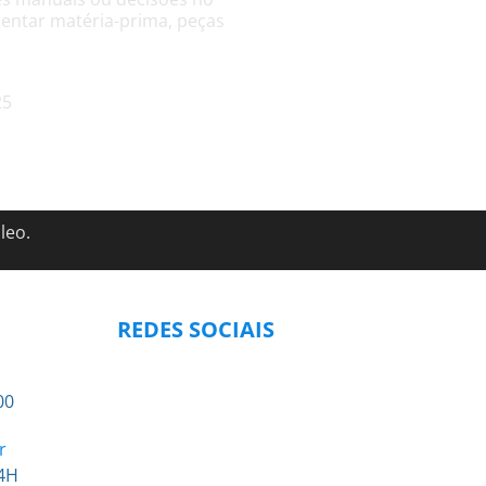
entar matéria-prima, peças
25
leo.
REDES SOCIAIS
00
r
4H