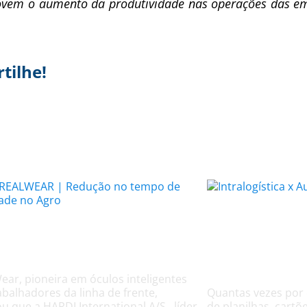
movem o aumento da produtividade nas operações das e
tilhe!
A intralogí
e REALWEAR |
atrasando
afios no Agro
automotiv
ear, pioneira em óculos inteligentes
abalhadores da linha de frente,
Quantas vezes por
u que a HARDI International A/S , líder
de planilhas, cart