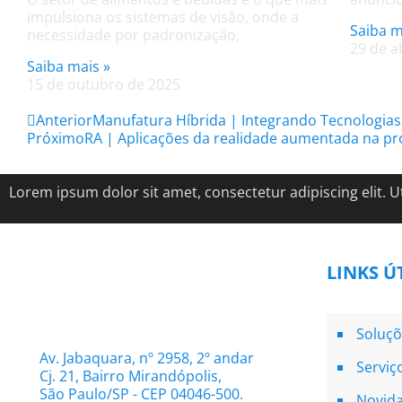
impulsiona os sistemas de visão, onde a
Saiba m
necessidade por padronização,
29 de a
Saiba mais »
15 de outubro de 2025
Anterior
Manufatura Híbrida | Integrando Tecnologias
Próximo
RA | Aplicações da realidade aumentada na p
Lorem ipsum dolor sit amet, consectetur adipiscing elit. Ut
LINKS Ú
Soluçõ
Av. Jabaquara, nº 2958, 2º andar
Serviç
Cj. 21, Bairro Mirandópolis,
São Paulo/SP - CEP 04046-500.
Novid