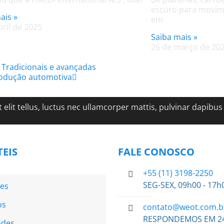
escuro para movim
ais »
em
bril de 2025
Saiba mais »
26 de março de 20
 Tradicionais e avançadas
rodução automotiva
 elit tellus, luctus nec ullamcorper mattis, pulvinar dapibus 
TEIS
FALE CONOSCO
+55 (11) 3198-2250
SEG-SEX, 09h00 - 17h
es
os
contato@weot.com.b
RESPONDEMOS EM 2
ades