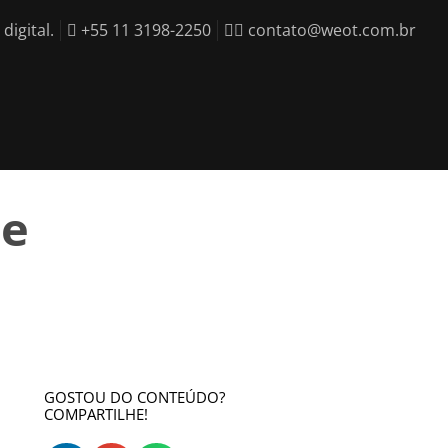
igital.
+55 11 3198-2250
contato@weot.com.br
de
GOSTOU DO CONTEÚDO?
COMPARTILHE!