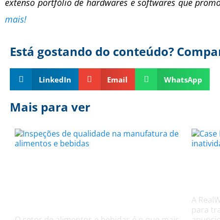
extenso portfólio de hardwares e softwares que pro
mais!
Está gostando do conteúdo? Compar
LinkedIn
Email
WhatsApp
Mais para ver
Inspeções de qualidade
Cas
na manufatura de
Des
alimentos e bebidas
A RealW
para tr
O setor de alimentos e bebidas é o que mais
anuncio