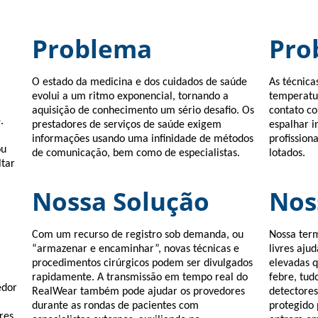
Problema
Pro
O estado da medicina e dos cuidados de saúde
As técnica
evolui a um ritmo exponencial, tornando a
temperatur
aquisição de conhecimento um sério desafio. Os
contato co
.
prestadores de serviços de saúde exigem
espalhar i
informações usando uma infinidade de métodos
profission
ou
de comunicação, bem como de especialistas.
lotados.
tar
Nossa Solução
Nos
Com um recurso de registro sob demanda, ou
Nossa ter
“armazenar e encaminhar”, novas técnicas e
livres aju
procedimentos cirúrgicos podem ser divulgados
elevadas 
rapidamente. A transmissão em tempo real do
febre, tud
edor
RealWear também pode ajudar os provedores
detectore
durante as rondas de pacientes com
protegido 
res