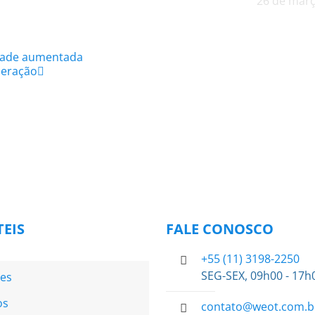
26 de març
idade aumentada
neração
TEIS
FALE CONOSCO
+55 (11) 3198-2250
SEG-SEX, 09h00 - 17h
es
os
contato@weot.com.b