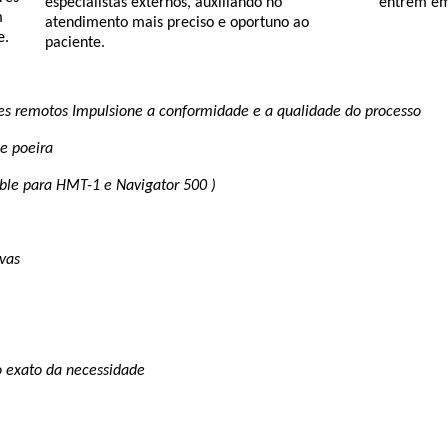
especialistas externos, auxiliando no
entrem em
m
atendimento mais preciso e oportuno ao
e.
paciente.
res remotos
Impulsione a conformidade e a qualidade do processo
de poeira
ble para HMT-1 e Navigator 500 )
uvas
 exato da necessidade