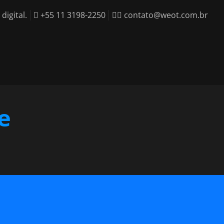
igital.
+55 11 3198-2250
contato@weot.com.br
e