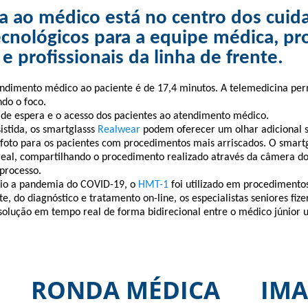
ita ao médico está no centro dos cuid
ecnológicos para a equipe médica, pr
e profissionais da linha de frente.
ndimento médico ao paciente é de 17,4 minutos. A telemedicina pe
do o foco.
 de espera e o acesso dos pacientes ao atendimento médico.
istida, os smartglasss
Realwear
podem oferecer um olhar adicional 
/foto para os pacientes com procedimentos mais arriscados. O smar
eal, compartilhando o procedimento realizado através da câmera do
processo.
eio a pandemia do COVID-19, o
HMT-1
foi utilizado em procedimentos
, do diagnóstico e tratamento on-line, os especialistas seniores fi
solução em tempo real de forma bidirecional entre o médico júnior 
do seu título aqui
RONDA MÉDICA
IMA