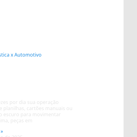
alogística está
ando a produção
otiva?
zes por dia sua operação
 planilhas, cartões manuais ou
no escuro para movimentar
ima, peças em
 »