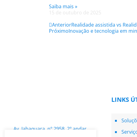
Saiba mais »
15 de outubro de 2025
Anterior
Realidade assistida vs Real
Próximo
Inovação e tecnologia em mi
LINKS Ú
Soluçõ
Av. Jabaquara, nº 2958, 2º andar
Serviç
Cj. 21, Bairro Mirandópolis,