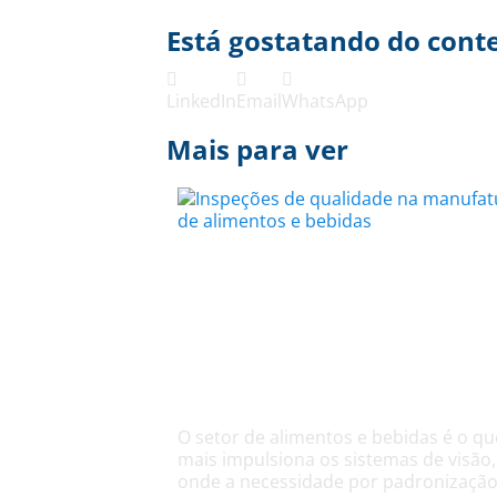
Está gostatando do cont
LinkedIn
Email
WhatsApp
Mais para ver
Inspeções de
qualidade na
manufatura de
alimentos e bebidas
O setor de alimentos e bebidas é o qu
mais impulsiona os sistemas de visão,
onde a necessidade por padronização