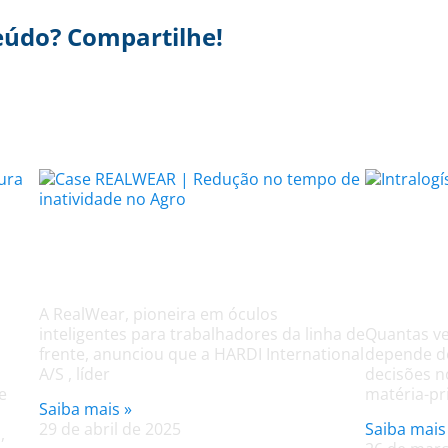
eúdo? Compartilhe!
A intr
Case REALWEAR |
atras
Desafios no Agro
autom
A RealWear, pioneira em óculos
inteligentes para trabalhadores da linha de
Quantas ve
frente, anunciou que a HARDI International
depende de
A/S , líder
decisões 
e
matéria-pr
Saiba mais »
29 de abril de 2025
Saiba mais
,