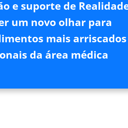
ão e suporte de Realidad
cer um novo olhar para
imentos mais arriscados
onais da área médica