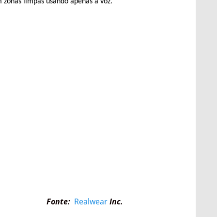
 zonas limpas usando apenas a voz.
Fonte:
Realwear
Inc.