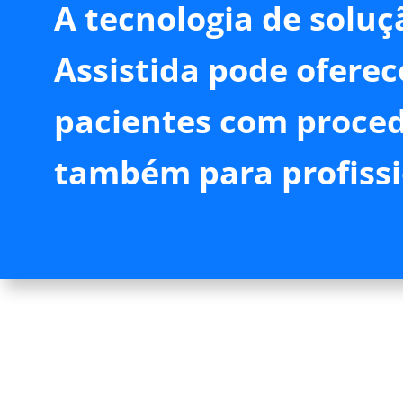
A tecnologia de soluç
Assistida pode ofere
pacientes com proced
também para profissi