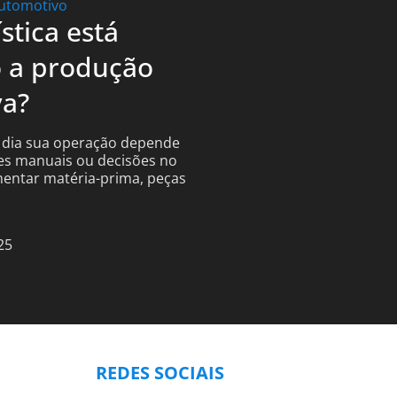
ística está
 a produção
va?
 dia sua operação depende
ões manuais ou decisões no
entar matéria-prima, peças
25
REDES SOCIAIS