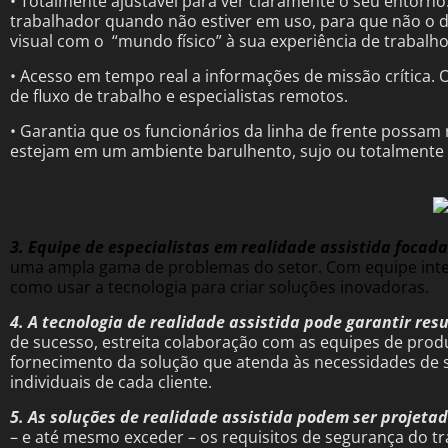
• Totalmente ajustável para ver claramente o seu entorno.
trabalhador quando não estiver em uso, para que não o d
visual com o “mundo físico” à sua experiência de trabalho
• Acesso em tempo real a informações de missão crítica
de fluxo de trabalho e especialistas remotos.
•
Garantia que os funcionários da linha de frente possam 
estejam em um ambiente barulhento, sujo ou totalmente
3. Equipe de especialistas em realidade assistida focada
uma ampla gama de problemas do setor. Com equipe inter
como usar a tecnologia para criar soluções inovadoras.
4. A tecnologia de realidade assistida pode garantir
res
de sucesso, estreita colaboração com as equipes de produ
fornecimento da solução que atenda às necessidades de 
individuais de cada cliente.
5. As soluções de realidade assistida podem ser projeta
– e até mesmo exceder – os requisitos de segurança do