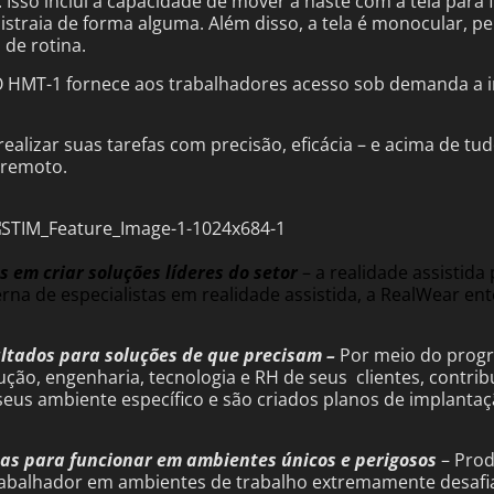
 Isso inclui a capacidade de mover a haste com a tela para
istraia de forma alguma. Além disso, a tela é monocular, 
 de rotina.
. O HMT-1 fornece aos trabalhadores acesso sob demanda a
realizar suas tarefas com precisão, eficácia – e acima de 
 remoto.
s em criar soluções líderes do setor
– a realidade assistida
na de especialistas em realidade assistida, a RealWear e
ultados
para soluções de que preci
sam –
Por meio do progr
ção, engenharia, tecnologia e RH de seus clientes, c
ontrib
seus ambiente específico e são criados planos de implant
das para funcionar em ambientes únicos e perigosos
– Prod
 trabalhador em ambientes de trabalho extremamente desaf