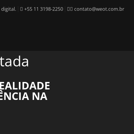
igital.
+55 11 3198-2250
contato@weot.com.br
ntada
REALIDADE
ÊNCIA NA