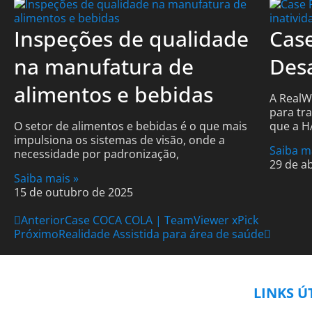
Inspeções de qualidade
Cas
na manufatura de
Desa
alimentos e bebidas
A RealW
para tr
O setor de alimentos e bebidas é o que mais
que a HA
impulsiona os sistemas de visão, onde a
Saiba m
necessidade por padronização,
29 de ab
Saiba mais »
15 de outubro de 2025
Anterior
Case COCA COLA | TeamViewer xPick
Próximo
Realidade Assistida para área de saúde
LINKS Ú