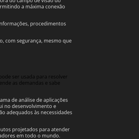
 fora do campo de visão do
permitindo a máxima conexão
 informações, procedimentos
tudo, com segurança, mesmo que
 pode ser usada para resolver
ntende as demandas e sabe
ama de análise de aplicações
ui no desenvolvimento e
ação adequados às necessidades
utos projetados para atender
iadores em todo o mundo.