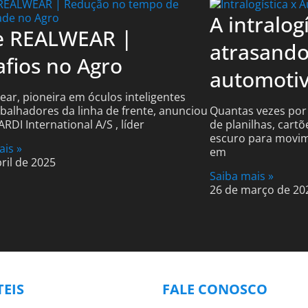
A intralog
e REALWEAR |
atrasando
fios no Agro
automoti
ear, pioneira em óculos inteligentes
abalhadores da linha de frente, anunciou
Quantas vezes por
RDI International A/S , líder
de planilhas, cart
escuro para movim
ais »
em
ril de 2025
Saiba mais »
26 de março de 20
TEIS
FALE CONOSCO